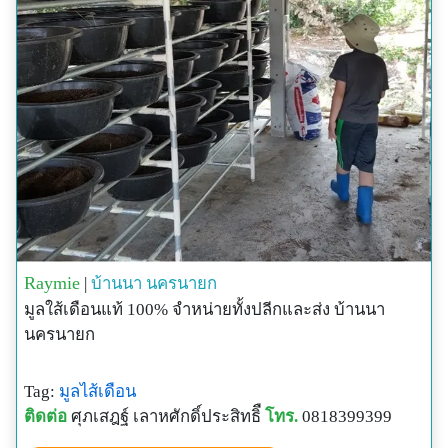
Raymie
|
บ้านนา
นครนายก
มูลใส้เดือนแท้ 100% จำหน่ายทั้งปลีกและส่ง บ้านนา
นครนายก
Tag:
มูลไส้เดือน
ติดต่อ
ศุภเสฎฐ์ เลาหศักดิ์ประสิทธิื
โทร.
0818399399