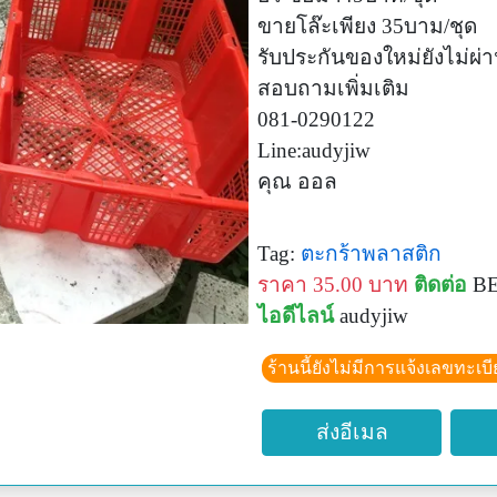
ขายโล๊ะเพียง 35บาม/ชุด
รับประกันของใหม่ยังไม่ผ
สอบถามเพิ่มเติม
081-0290122
Line:audyjiw
คุณ ออล
Tag:
ตะกร้าพลาสติก
ราคา 35.00 บาท
ติดต่อ
BE
ไอดีไลน์
audyjiw
ร้านนี้ยังไม่มีการแจ้งเลขทะเบ
ส่งอีเมล