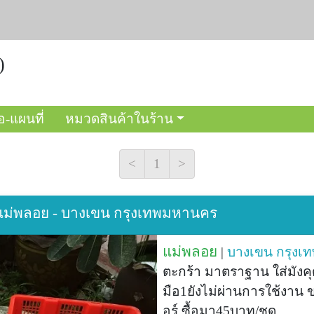
)
อ-แผนที่
หมวดสินค้าในร้าน
<
1
>
| แม่พลอย - บางเขน กรุงเทพมหานคร
แม่พลอย
|
บางเขน
กรุงเ
ตะกร้า มาตราฐาน ใส่มังค
มือ1ยังไม่ผ่านการใช้งาน 
อร์ ซื้อมา45บาท/ชุด