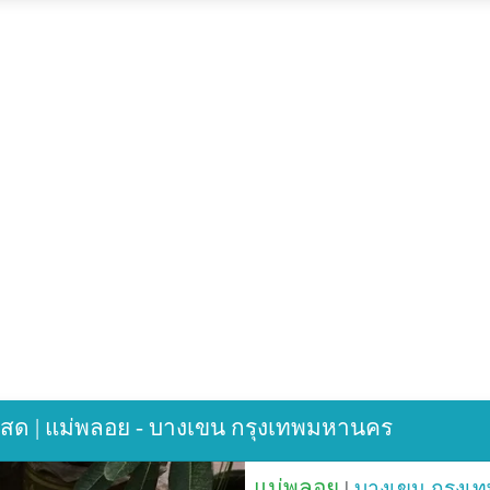
ิกสด | แม่พลอย - บางเขน กรุงเทพมหานคร
แม่พลอย
|
บางเขน
กรุงเ