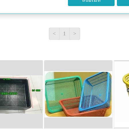
<
1
>