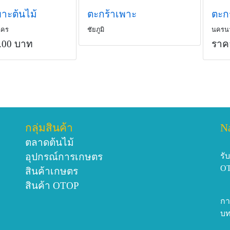
าะต้นไม้
ตะกร้าเพาะ
ตะก
นคร
ชัยภูมิ
นครน
.00 บาท
ราค
กลุ่มสินค้า
N
ตลาดต้นไม้
อุปกรณ์การเกษตร
รั
O
สินค้าเกษตร
สินค้า OTOP
กา
บท