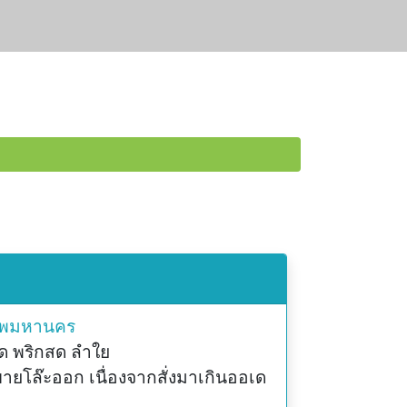
ทพมหานคร
ุด พริกสด ลำใย
ขายโล๊ะออก เนื่องจากสั่งมาเกินออเด