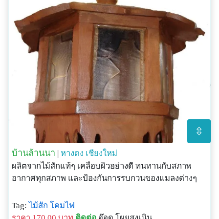
⇳
บ้านล้านนา
|
หางดง
เชียงใหม่
ผลิตจากไม้สักแท้ๆ เคลือบผิวอย่างดี ทนทานกับสภาพ
อากาศทุกสภาพ และป้องกันการรบกวนของแมลงต่างๆ
Tag:
ไม้สัก
โคมไฟ
ราคา 170.00 บาท
ติดต่อ
อ๊อด โผยสูงเนิน