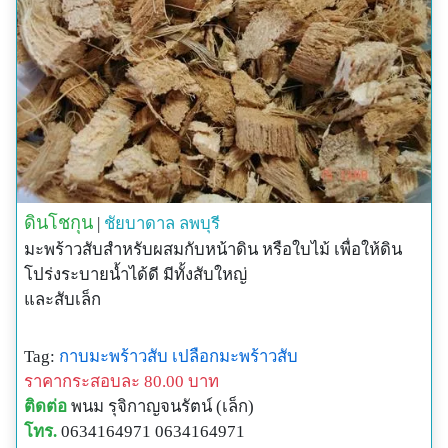
ดินโชกุน
|
ชัยบาดาล
ลพบุรี
มะพร้าวสับสำหรับผสมกับหน้าดิน หรือใบไม้ เพื่อให้ดิน
โปร่งระบายน้ำได้ดี มีทั้งสับใหญ่
และสับเล็ก
Tag:
กาบมะพร้าวสับ
เปลือกมะพร้าวสับ
ราคากระสอบละ 80.00 บาท
ติดต่อ
พนม รุจิกาญจนรัตน์ (เล็ก)
โทร.
0634164971 0634164971