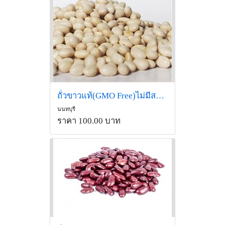
ถั่วขาวแท้(GMO Free)ไม่มีสารเคมี สั่งซื้อLine id:@gotgainpro
นนทบุรี
ราคา 100.00 บาท