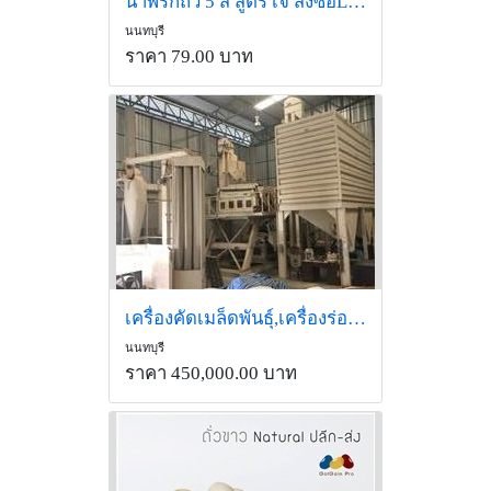
น้ำพริกถั่ว 5 สี สูตร เจ สั่งซื้อLine id:@gotgainpro
นนทบุรี
ราคา 79.00 บาท
เครื่องคัดเมล็ดพันธุ์,เครื่องร่อนเมล็ดธัญพืช
นนทบุรี
ราคา 450,000.00 บาท