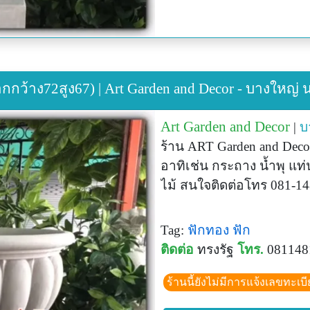
ว้าง72สูง67) | Art Garden and Decor - บางใหญ่ น
Art Garden and Decor
|
บ
ร้าน ART Garden and Decor
อาทิเช่น กระถาง น้ำพุ แท่
ไม้ สนใจติดต่อโทร 081-1
Tag:
ฟักทอง
ฟัก
ติดต่อ
ทรงรัฐ
โทร.
081148
ร้านนี้ยังไม่มีการแจ้งเลขทะเบ