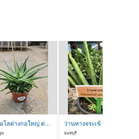
ใช้กับสิวอักเสบ เพราะจะทำให้เกิดการ
ะเข้
0832416464
.co.th/kaisayakombut
hop/kaiau/spm=a2o4m.pdp.seller.1.3e092
12151&channelSource=pdp
ขายอโลด่างกอใหญ่ ด่างไม่มากค่ะมีหน่อรอบต้นเลย
ว่านหางจระเข้
ฐม
นนทบุรี