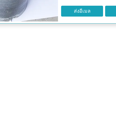
มาทาบริเวณใบหน้าวันละ 2 ค
ส่งอีเมล
ลดความมันบนใบหน้าได้แล้
นุ่มชุ่มชื้นขึ้นขึ้น พร้อมล
-รักษารอยด่างดำบนใบหน้า
ที่มีรอยด่างดำดูให้ลดเลือ
สะอาดแล้ว มาทาลงบริเวณท
เนื่องเท่านั้
-ช่วยให้ผิวชุ่มชื้น ไม่แห้
ล้างสะอาดแล้วบนใบหน้าท
กับใบหน้าที่เนียนนุ่ม ไม่แ
อันควร หรือจะทำอีกวิธีหนึ
นำมาพอกให้ทั่วบริเวณใบหน้
ประมาณ 15 นาทีแล้วล้างออ
สดใส และดูเต่งตึงขึ้นได้
-ว่านหางจระเข้รักษาสิวและ
เป็นประจำ จะช่วยป้องกันการ