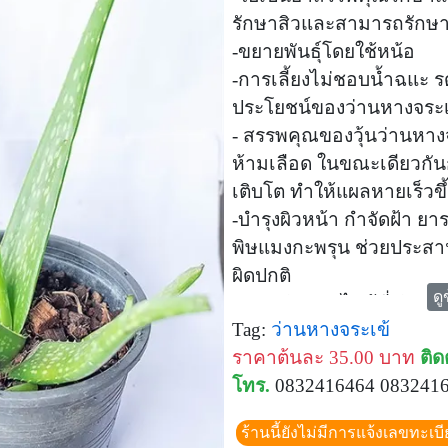
รักษาสิวและสามารถรักษาโ
-ขยายพันธุ์โดยใช้หน้อ
-การเลี้ยงไม่ชอบน้ำฉแะ รด
ประโยชน์ของว่านหางจระเ
- สรรพคุณของวุ้นว่านหาง
ห้ามเลือด ในขณะเดียวกันก็เ
เติบโต ทำให้แผลหายเร็วขึ
-บำรุงผิวหน้า กำจัดฝ้า ยา
พิษแมงกะพรุน ช่วยประสา
ผิดปกติ
ดู
-รักษาผิวหนังไหม้ที่เกิ
Tag:
ว่านหางจระเข้
จระเข้มาล้างให้สะอาด แล้
ราคาต้นละ 35.00 บาท
ติด
เจลของว่านหางจระเข้า
โทร.
0832416464 083241
จากผิวไหม้จากแดดได้
-ช่วยลดความมันบนใบหน้
ร้านนี้ยังไม่มีการแจ้งเลขทะเบ
ความมันบนใบหน้าลงได้ เพ