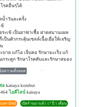
รคอื่นๆได้
น้ำวันละครั้ง
ข้
จระเข้ เป็นยาฆ่าเชื้อ ฝาดสมานแผล
ป็นตัวกระตุ้นเซลล์เนื้อเยื่อให้เจริญ
้น
ระบาย แก้ไอ เจ็บคอ รักษามะเร็ง แก้
นกระดูก รักษาโรคตับและรักษาสมอง
ข้อความทั้งหมด
ดจากแดด เราสามารถนำวุ้นจากว่านหาง
วนำมาทาบริเวณที่เกิดรอยไหม้ได้ ซึ่ง
ต่อ
kaisaya kombut
สามารถช่วยบรรเทาอาการอาการแสบ
6464
ไอดีไลน์
kaisaya
า เจลว่านหางจระเข้สามารถช่วยลด
ียนพานิชย์
เปิดร้านมาแล้ว 17 ปี 1 เดือน
ียงนำวุ้นหางจระเข้ที่ล้างสะอาดแล้ว