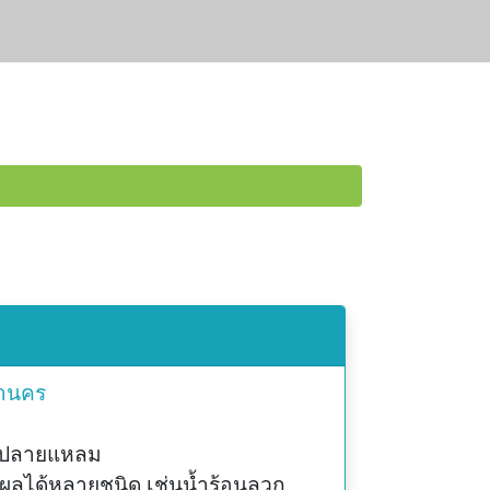
านคร
าวปลายแหลม
ผลได้หลายชนิด เช่นน้ำร้อนลวก