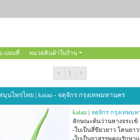
อ-แผนที่
หมวดสินค้าในร้าน
<
1
>
สมุนไพรไทย | kaiau - จตุจักร กรุงเทพมหานคร
kaiau
|
จตุจักร
กรุงเทพมห
ลักษณะต้นว่านหางจระเข้
-ใบเป็นสี่ขียวยาว โคนย
-ใบเป็นยาสรรพคุณรักษาแ