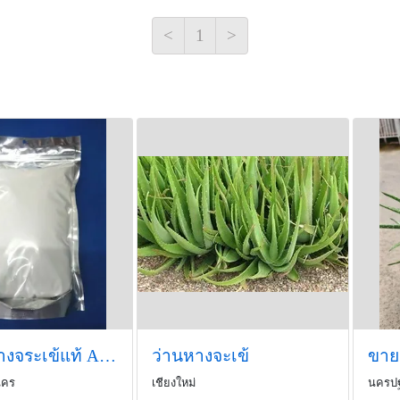
รักษาสิวได้ แต่ไม่แนะให้
<
1
>
ติดเชื้อได้ง่าย
#ว่านหางจระเข้
#สรรพคุณ ว่านหางจระเข้
#ประโยชน์ของ ว่านหางจร
ลูกค้าสอบถามได้ที่เบอร์ 
หรือ www.kaiau.com
แอฟลิเคชั่น https://shopee
https://www.lazada.co.th/s
72b1m0WCG&itemId=9077
ผงว่านหางจระเข้แท้ Aloe Vera Powder
ว่านหางจะเข้
นคร
เชียงใหม่
นครป