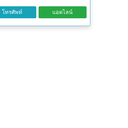
รั้ง ทำต่อเนื่อง 1-2 เดือน ก็จะช่วย
โทรศัพท์
แอดไลน์
ว นอกจากนี้ยังช่วยให้ผิวหน้าเนียน
ดริ้วรอยแผลเป็น ให้ดูจางลงอีกด้วย
 โดยว่านหางจระเข้สามารถฟื้นฟูผิว
นลงได้ โดยการนำวุ้นหางจระเข้ที่ล้าง
ี่เกิดรอยด่างดำเป็นประจำอย่างต่อ
งกร้าน ทำการพอกวุ้นว่านหางจระเข้ที่
ิ้งไว้หนาๆ ก่อนนอน ตอนตื่นมาจะพบ
ห้งกร้าน แถมยังห่างไกลริ้วรอยก่อนวัย
่งก็ได้คือใช้วุ้นจากใบว่านหางจระเข้
าหรือบริเวณผิวที่ต้องการ ทิ้งไว้
ก วิธีนี้จะช่วยทำให้ผิวพรรณชุ่มชื้น
ป้องกันฝ้าได้ ถ้าใช้ว่านหางจระเข้
เกิดฝ้าได้เป็นอย่างดี อีกทั้งยังช่วย