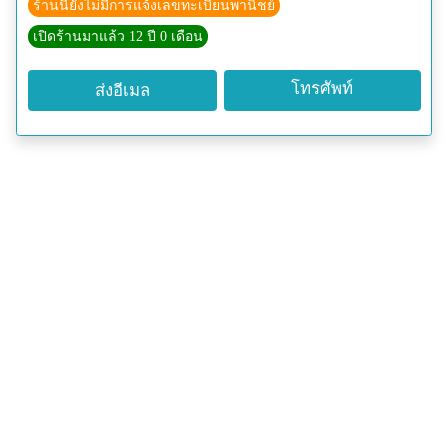
ร้านนี้ยังไม่มีการแจ้งเลขทะเบียนพานิชย์
อุปกรณ์ปลูกผักไฮโดร
เปิดร้านมาแล้ว 12 ปี 0 เดือน
***Delivery ถึงบ้านสำหรับผักสลัดสดพร้อมทาน ในพื้นที่
ที่กำหนดเท่านั้นค่ะ สั่งขั้นต่ำ 600 บาทค่ะ
โทรศัพท์
ส่งอีเมล
เบอร์ติดต่อ:
02 932 9200 / 0989340595
Website: www.h2ohydrogarden.com
Line : h2ohydrogarden
IG : h2ohydrogarden
Facebook : http://www.facebook.com/h2ohydrogarden
Email:
h2ohydrogarden.mkt@gmail.com
ที่อยู่
8 ซ. นาคนิวาส 53, ถ. นาคนิวาส, ลาดพร้าว 71, ลาดพร้าว
10230