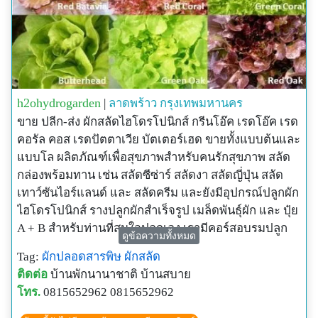
h2ohydrogarden
|
ลาดพร้าว
กรุงเทพมหานคร
ขาย ปลีก-ส่ง ผักสลัดไฮโดรโปนิกส์ กรีนโอ๊ค เรดโอ๊ค เรด
คอรัล คอส เรดปัตตาเวีย บัตเตอร์เฮด ขายทั้งแบบต้นและ
แบบโล ผลิตภัณฑ์เพื่อสุขภาพสำหรับคนรักสุขภาพ สลัด
กล่องพร้อมทาน เช่น สลัดซีซ่าร์ สลัดงา สลัดญี่ปุ่น สลัด
เทาว์ซันไอร์แลนด์ และ สลัดครีม และยังมีอุปกรณ์ปลูกผัก
ไฮโดรโปนิกส์ รางปลูกผักสำเร็จรูป เมล็ดพันธุ์ผัก และ ปุ๋ย
A + B สำหรับท่านที่สนใจปลูกเอง เรามีคอร์สอบรมปลูก
ดูข้อความทั้งหมด
ผักไฮโดร จัดอบรมกันทุกเดือน ใครสนใจสามารถติดต่อ
Tag:
ผักปลอดสารพิษ
ผักสลัด
เข้ามาเลยค่ะ รับไม่เกิน 35ท่านต่อคอร์ส ราคา 1,200 บาท
ติดต่อ
บ้านพักนานาชาติ บ้านสบาย
ต่อท่าน (ราคานี้รวมคู่มือปลูกผักไฮโดร กาแฟและอาหาร
โทร.
0815652962 0815652962
กลางวันเรียบร้อยค่ะ)
**มีบริการส่งทางไปรษณีย์ทั่วประเทศนะคะสำหรับ