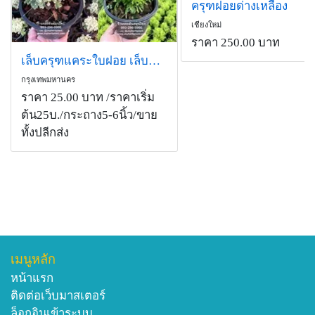
ครุฑฝอยด่างเหลือง
เชียงใหม่
ราคา 250.00 บาท
เล็บครุฑแคระใบฝอย เล็บครุฑแคระใบด่าง ขายปลีก-ขายส่ง ทั่วไทย
กรุงเทพมหานคร
ราคา 25.00 บาท
/ราคาเริ่ม
ต้น25บ./กระถาง5-6นิ้ว/ขาย
ทั้งปลีกส่ง
เมนูหลัก
หน้าแรก
ติดต่อเว็บมาสเตอร์
ล็อกอินเข้าระบบ