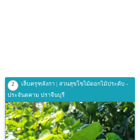
เล็บครุฑลังกา | สวนสุขโขไม้ดอกไม้ประดับ -
2
ประจันตคาม ปราจีนบุรี