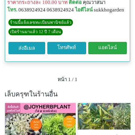
ราคากระถางละ 100.00 บาท
ติดต่อ
คุณวาสนา
โทร.
0638924924 0638924924
ไอดีไลน์
sukkhogarden
ร้านนี้แจ้งเลขทะเบียนพานิชย์แล้ว
เปิดร้านมาแล้ว 12 ปี 7 เดือน
โทรศัพท์
แอดไลน์
ส่งอีเมล
หน้า 1 / 1
เล็บครุฑในร้านอื่น