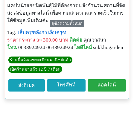
แคปหน้าจอชนิดพันธุ์ไม้ที่ต้องการ แจ้งจำนวน สถานที่จัด
ส่ง ส่งข้อมูลทางไลน์ เพื่อความสะดวกและรวดเร็วในการ
ให้ข้อมูลเพิ่มเติมค่ะ
ดูข้อความทั้งหมด
Tag:
เล็บครุฑลังกา
เล็บครุฑ
ราคากระถาง ละ 300.00 บาท
ติดต่อ
คุณวาสนา
โทร.
0638924924 0638924924
ไอดีไลน์
sukkhogarden
ร้านนี้แจ้งเลขทะเบียนพานิชย์แล้ว
เปิดร้านมาแล้ว 12 ปี 7 เดือน
โทรศัพท์
แอดไลน์
ส่งอีเมล