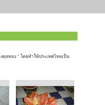
างดุจทอง " โดยทำให้ประเทศไทยเป็น