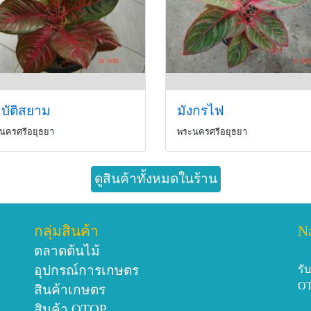
บัติสยาม
มังกรไฟ
นครศรีอยุธยา
พระนครศรีอยุธยา
ดูสินค้าทั้งหมดในร้าน
กลุ่มสินค้า
N
ตลาดต้นไม้
อุปกรณ์การเกษตร
รั
O
สินค้าเกษตร
สินค้า OTOP