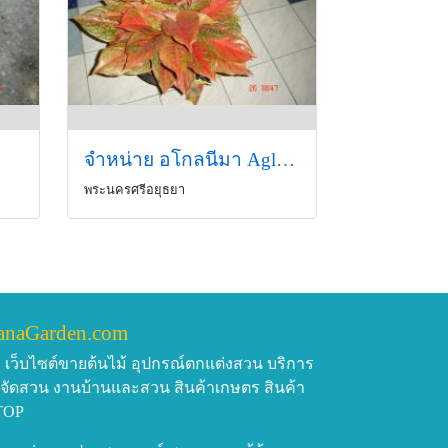
จำหน่าย อโกลนีมา Aglaonema แก้วกาญจนา&quot; เดือน พฤศจิกายน 2551.
พระนครศรีอยุธยา
anaGarden.com
เว็บไซต์ขายต้นไม้ อุปกรณ์ตกแต่งสวน บริการ
บจัดสวน งานบ้านและสวน สินค้าเกษตร สินค้า
TOP