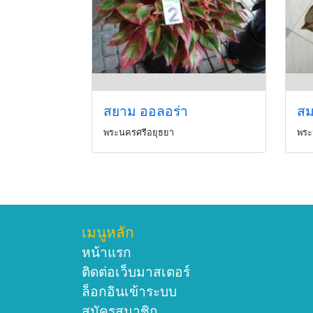
สยาม ออลอร่า
สม
พระนครศรีอยุธยา
พระ
เมนูหลัก
หน้าแรก
ติดต่อเว็บมาสเตอร์
ล็อกอินเข้าระบบ
สมัครสมาชิก