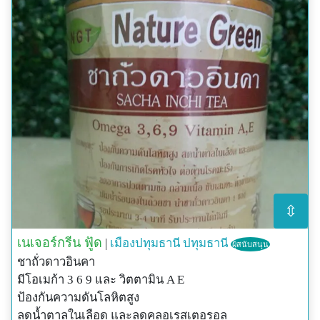
⇳
เนเจอร์กรีน ฟู้ด
|
เมืองปทุมธานี
ปทุมธานี
ผู้สนับสนุน
ชาถั่วดาวอินคา
มีโอเมก้า 3 6 9 และ วิตตามิน A E
ป้องกันความดันโลหิตสูง
ลดน้ำตาลในเลือด และลดคลอเรสเตอรอล