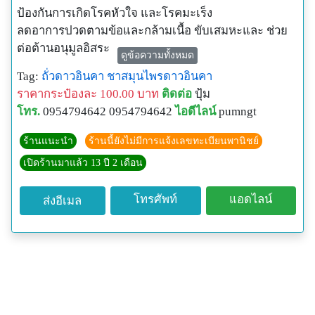
ป้องกันการเกิดโรคหัวใจ และโรคมะเร็ง
ลดอาการปวดตามข้อและกล้ามเนื้อ ขับเสมหะและ ช่วย
ต่อต้านอนุมูลอิสระ
ดูข้อความทั้งหมด
Tag:
ถั่วดาวอินคา
ชาสมุนไพรดาวอินคา
ราคากระป๋องละ 100.00 บาท
ติดต่อ
ปุ้ม
โทร.
0954794642 0954794642
ไอดีไลน์
pumngt
ร้านแนะนำ
ร้านนี้ยังไม่มีการแจ้งเลขทะเบียนพานิชย์
เปิดร้านมาแล้ว 13 ปี 2 เดือน
โทรศัพท์
แอดไลน์
ส่งอีเมล