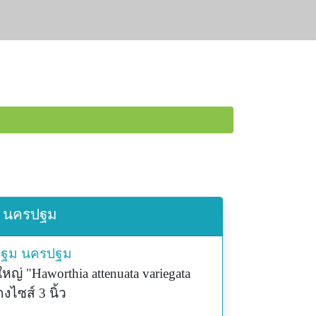
ฐม นครปฐม
ปฐม
นครปฐม
่ "Haworthia attenuata variegata
งไซส์ 3 นิ้ว