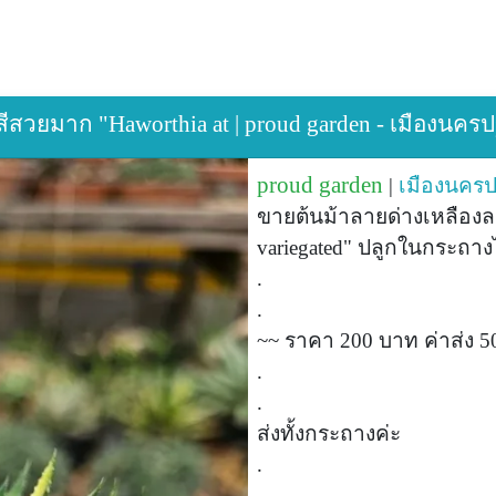
ีสวยมาก "Haworthia at | proud garden - เมืองนค
proud garden
|
เมืองนคร
ขายต้นม้าลายด่างเหลืองล
variegated" ปลูกในกระถางไซ
.
.
~~ ราคา 200 บาท ค่าส่ง 
.
.
ส่งทั้งกระถางค่ะ
.
.