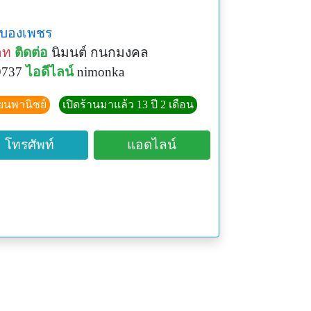
บองเพชร
าท
ติดต่อ
นิมนต์ กนกมงคล
9737
ไอดีไลน์
nimonka
ียนพานิชย์
เปิดร้านมาแล้ว 13 ปี 2 เดือน
โทรศัพท์
แอดไลน์