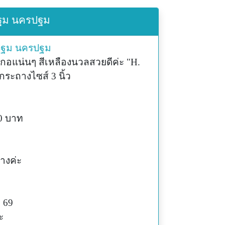
รปฐม นครปฐม
ปฐม
นครปฐม
กอแน่นๆ สีเหลืองนวลสวยดีค่ะ "H.
นกระถางไซส์ 3 นิ้ว
60 บาท
างค่ะ
. 69
ะ