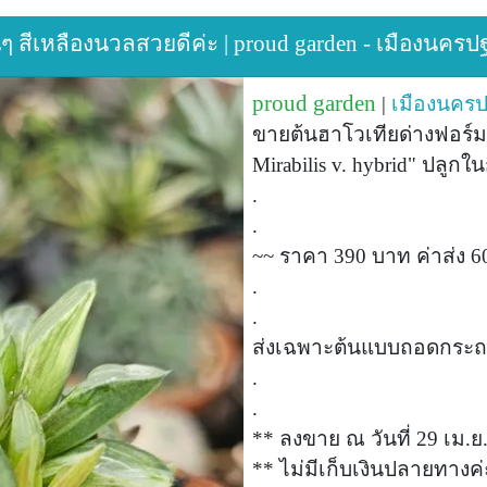
ๆ สีเหลืองนวลสวยดีค่ะ | proud garden - เมืองนค
proud garden
|
เมืองนคร
ขายต้นฮาโวเทียด่างฟอร์ม
Mirabilis v. hybrid" ปลูกใ
.
.
~~ ราคา 390 บาท ค่าส่ง 
.
.
ส่งเฉพาะต้นแบบถอดกระถ
.
.
** ลงขาย ณ วันที่ 29 เม.ย
** ไม่มีเก็บเงินปลายทางค่