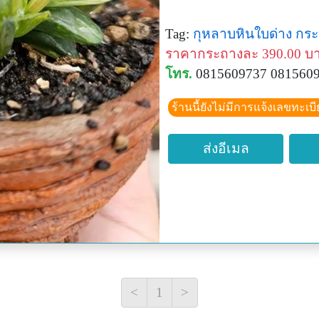
Tag:
กุหลาบหินใบด่าง
กระ
ราคากระถางละ 390.00 บ
โทร.
0815609737 081560
ร้านนี้ยังไม่มีการแจ้งเลขทะเบ
ส่งอีเมล
<
1
>