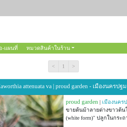
อ-แผนที่
หมวดสินค้าในร้าน
<
1
>
worthia attenuata va | proud garden - เมืองนครป
proud garden
|
เมืองนคร
ขายต้นม้าลายด่างขาวต้นใหญ
(white form)" ปลูกในกระถา
.