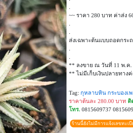
.
~~ ราคา 280 บาท ค่าส่ง 
.
.
ส่งเฉพาะต้นแบบถอดกระถ
.
.
** ลงขาย ณ วันที่ 11 พ.ค.
** ไม่มีเก็บเงินปลายทางค่
Tag:
กุหลาบหิน
กระบองเ
ราคาต้นละ 280.00 บาท
ติ
โทร.
0815609737 081560
ร้านนี้ยังไม่มีการแจ้งเลขทะเบ