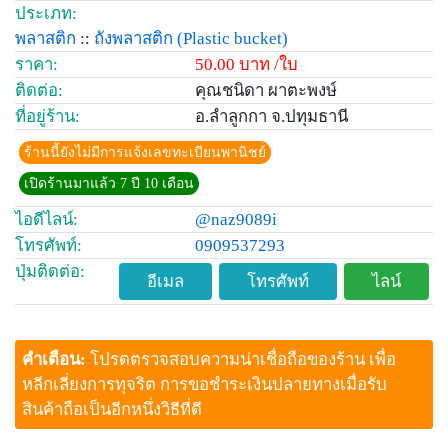
ประเภท:
พลาสติก
::
ถังพลาสติก
(Plastic bucket)
ราคา:
50.00 บาท /ใบ
ติดต่อ:
คุณชนิดา ผาตะพงษ์
ที่อยู่ร้าน:
อ.ลำลูกกา จ.ปทุมธานี
ร้านนี้ยังไม่มีการแจ้งเลขทะเบียนพานิชย์
เปิดร้านมาแล้ว 7 ปี 10 เดือน
ไอดีไลน์:
@naz9089i
โทรศัพท์:
0909537293
ปุ่มติดต่อ:
อีเมล
โทรศัพท์
ไลน์
คำเตือน:
โปรดตรวจสอบความน่าเชื่อถือของร้าน เพื่อ
หลีกเลี่ยงการทุจริต การขอชำระเงินปลายทางเมื่อรับ
สินค้าถือเป็นอีกหนึ่งวิธีที่ดี