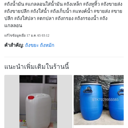
#ถังน้ำมัน #แกลลอนใส่น้ำมัน #ถังเหล็ก #ถังหูหิ้ว #ถังขายส่ง
#ถังขายปลีก #ถังใส่น้ำ #ถังเก็บน้ำ #แทงค์น้ำ #ขายส่ง #ขาย
ปลีก #ถังใส่ปลา #ตกปลา #ถังกรอง #ถังกรองน้ำ #ถัง
แกลลอน
แก้ไขข้อมูลเมื่อ 17 ม.ค. 65 03:12
คำสำคัญ
:
ถังขยะ
ถังหมัก
แนะนำเพิ่มเติมในร้านนี้