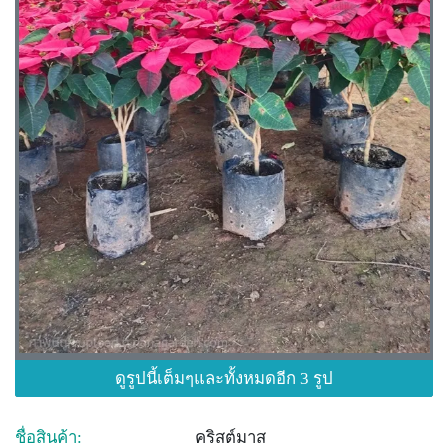
ดูรูปนี้เต็มๆและทั้งหมดอีก 3 รูป
ชื่อสินค้า:
คริสต์มาส