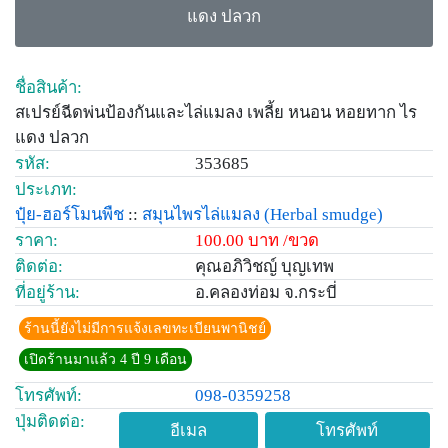
แดง ปลวก
ชื่อสินค้า:
สเปรย์ฉีดพ่นป้องกันและไล่แมลง เพลี้ย หนอน หอยทาก ไร
แดง ปลวก
รหัส:
353685
ประเภท:
ปุ๋ย-ฮอร์โมนพืช
::
สมุนไพรไล่แมลง
(Herbal smudge)
ราคา:
100.00 บาท /ขวด
ติดต่อ:
คุณอภิวิชญ์ บุญเทพ
ที่อยู่ร้าน:
อ.คลองท่อม จ.กระบี่
ร้านนี้ยังไม่มีการแจ้งเลขทะเบียนพานิชย์
เปิดร้านมาแล้ว 4 ปี 9 เดือน
โทรศัพท์:
098-0359258
ปุ่มติดต่อ:
อีเมล
โทรศัพท์