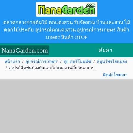
ตลาดกลางขายต้นไม้ ตกแต่งสวน รับจัดสวน บ้านและสวน ไม้
ดอกไม้ประดับ อุปกรณ์ตกแต่งสวน อุปกรณ์การเกษตร สินค้า
เกษตร สินค้า OTOP
NanaGarden.com
ค้นหา
หน้าแรก
/
อุปกรณ์การเกษตร
/
ปุ๋ย-ฮอร์โมนพืช
/
สมุนไพรไล่แมลง
/
สเปรย์ฉีดพ่นป้องกันและไล่แมลง เพลี้ย หนอน หอยทาก ไรแดง ปลวก รหัส.353685
ติดต่อโฆษณา