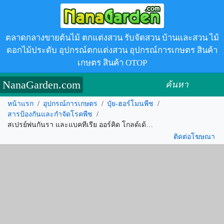
ตลาดกลางขายต้นไม้ ตกแต่งสวน รับจัดสวน บ้านและสวน ไม้
ดอกไม้ประดับ อุปกรณ์ตกแต่งสวน อุปกรณ์การเกษตร สินค้า
เกษตร สินค้า OTOP
NanaGarden.com
ค้นหา
หน้าแรก
/
อุปกรณ์การเกษตร
/
ปุ๋ย-ฮอร์โมนพืช
/
สารป้องกันและกำจัดโรคพืช
/
สเปรย์พ่นกันรา และแบคทีเรีย ออร์คิด โกลด์เด้น 500ซีซี รหัส.353684
ติดต่อโฆษณา