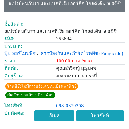
สเปรย์พ่นกันรา และแบคทีเรีย ออร์คิด โกลด์เด้น 500ซีซี
ชื่อสินค้า:
สเปรย์พ่นกันรา และแบคทีเรีย ออร์คิด โกลด์เด้น 500ซีซี
รหัส:
353684
ประเภท:
ปุ๋ย-ฮอร์โมนพืช
::
สารป้องกันและกำจัดโรคพืช
(Fungicide)
ราคา:
100.00 บาท /ขวด
ติดต่อ:
คุณอภิวิชญ์ บุญเทพ
ที่อยู่ร้าน:
อ.คลองท่อม จ.กระบี่
ร้านนี้ยังไม่มีการแจ้งเลขทะเบียนพานิชย์
เปิดร้านมาแล้ว 4 ปี 9 เดือน
โทรศัพท์:
098-0359258
ปุ่มติดต่อ:
อีเมล
โทรศัพท์