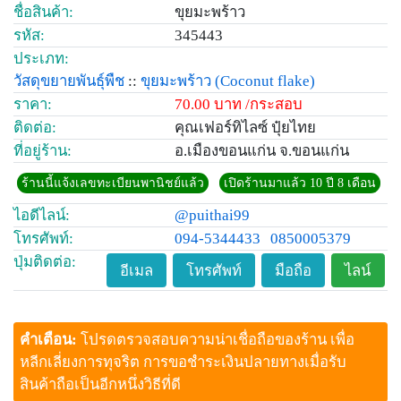
ชื่อสินค้า:
ขุยมะพร้าว
รหัส:
345443
ประเภท:
วัสดุขยายพันธุ์พืช
::
ขุยมะพร้าว
(Coconut flake)
ราคา:
70.00 บาท /กระสอบ
ติดต่อ:
คุณเฟอร์ทิไลซ์ ปุ๋ยไทย
ที่อยู่ร้าน:
อ.เมืองขอนแก่น จ.ขอนแก่น
ร้านนี้แจ้งเลขทะเบียนพานิชย์แล้ว
เปิดร้านมาแล้ว 10 ปี 8 เดือน
ไอดีไลน์:
@puithai99
โทรศัพท์:
094-5344433
0850005379
ปุ่มติดต่อ:
อีเมล
โทรศัพท์
มือถือ
ไลน์
คำเตือน:
โปรดตรวจสอบความน่าเชื่อถือของร้าน เพื่อ
หลีกเลี่ยงการทุจริต การขอชำระเงินปลายทางเมื่อรับ
สินค้าถือเป็นอีกหนึ่งวิธีที่ดี