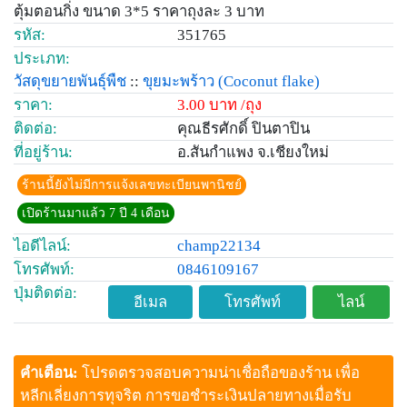
ตุ้มตอนกิ่ง ขนาด 3*5 ราคาถุงละ 3 บาท
รหัส:
351765
ประเภท:
วัสดุขยายพันธุ์พืช
::
ขุยมะพร้าว
(Coconut flake)
ราคา:
3.00 บาท /ถุง
ติดต่อ:
คุณธีรศักดิ์ ปินตาปิน
ที่อยู่ร้าน:
อ.สันกำแพง จ.เชียงใหม่
ร้านนี้ยังไม่มีการแจ้งเลขทะเบียนพานิชย์
เปิดร้านมาแล้ว 7 ปี 4 เดือน
ไอดีไลน์:
champ22134
โทรศัพท์:
0846109167
ปุ่มติดต่อ:
อีเมล
โทรศัพท์
ไลน์
คำเตือน:
โปรดตรวจสอบความน่าเชื่อถือของร้าน เพื่อ
หลีกเลี่ยงการทุจริต การขอชำระเงินปลายทางเมื่อรับ