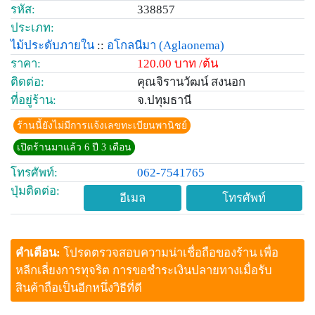
รหัส:
338857
ประเภท:
ไม้ประดับภายใน
::
อโกลนีมา
(Aglaonema)
ราคา:
120.00 บาท /ต้น
ติดต่อ:
คุณจิรานวัฒน์ สงนอก
ที่อยู่ร้าน:
จ.ปทุมธานี
ร้านนี้ยังไม่มีการแจ้งเลขทะเบียนพานิชย์
เปิดร้านมาแล้ว 6 ปี 3 เดือน
โทรศัพท์:
062-7541765
ปุ่มติดต่อ:
อีเมล
โทรศัพท์
คำเตือน:
โปรดตรวจสอบความน่าเชื่อถือของร้าน เพื่อ
หลีกเลี่ยงการทุจริต การขอชำระเงินปลายทางเมื่อรับ
สินค้าถือเป็นอีกหนึ่งวิธีที่ดี