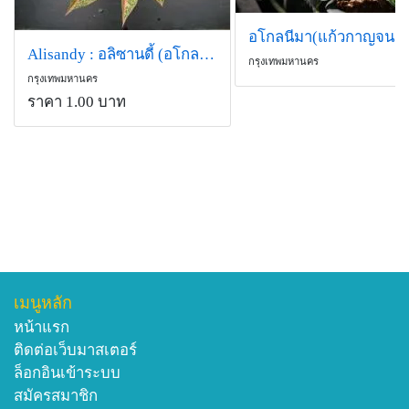
อโกลนีมา(แก้วกาญจนา)
Alisandy : อลิซานดี้ (อโกลนีมา) NEW!!
กรุงเทพมหานคร
กรุงเทพมหานคร
ราคา 1.00 บาท
เมนูหลัก
หน้าแรก
ติดต่อเว็บมาสเตอร์
ล็อกอินเข้าระบบ
สมัครสมาชิก