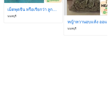
เม็ดพุดจีน หรือเรียกว่า ลูกพุด , ลูกพุดจีน , เม็ดพุดจีน
นนทบุรี
นนทบุรี