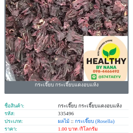
กระเจี๊ยบ กระเจี๊ยบแดงอบแห้ง
ชื่อสินค้า:
กระเจี๊ยบ กระเจี๊ยบแดงอบแห้ง
รหัส:
335496
ประเภท:
ผลไม้
::
กระเจี๊ยบ
(Rosella)
ราคา:
1.00 บาท /กิโลกรัม