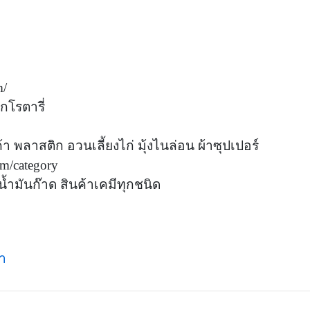
m/
กโรตารี่
า พลาสติก อวนเลี้ยงไก่ มุ้งไนล่อน ผ้าซุปเปอร์
om/category
้ำมันก๊าด สินค้าเคมีทุกชนิด
ำ