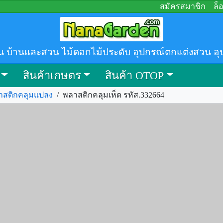
สมัครสมาชิก
ล็
น บ้านและสวน ไม้ดอกไม้ประดับ อุปกรณ์ตกแต่งสวน อุ
สินค้าเกษตร
สินค้า OTOP
าสติกคลุมแปลง
/
พลาสติกคลุมเห็ด รหัส.332664