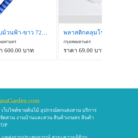
ผ้าใบม้วนฟ้า-ขาว 72&quot; x 50 หลา ราคาพิเศษ
พลาสติกคลุมโรงเรือน ฟิล์มโรงเรือน PE Film หนา 150 ไมครอน
ทพมหานคร
กรุงเทพมหานคร
า 600.00 บาท
ราคา 69.00 บาท
/เมตร
anaGarden.com
เว็บไซต์ขายต้นไม้ อุปกรณ์ตกแต่งสวน บริการ
บจัดสวน งานบ้านและสวน สินค้าเกษตร สินค้า
TOP
แหล่งรวมประสบการณ์ สาระความรู้ด้าน