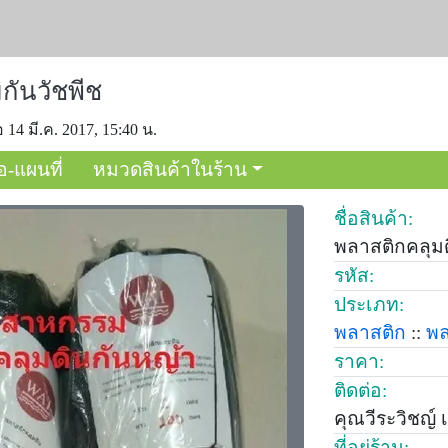
กันวัชพีช
อ 14 มี.ค. 2017, 15:40 น.
อ-แผนที่
หมวดสินค้าในร้าน
ชื่อสินค้า:
พลาสติกคลุมด
รหัส:
ประเภท:
พลาสติก
::
พล
ราคา:
ติดต่อ:
คุณวีระวิชญ์
ที่อยู่ร้าน: