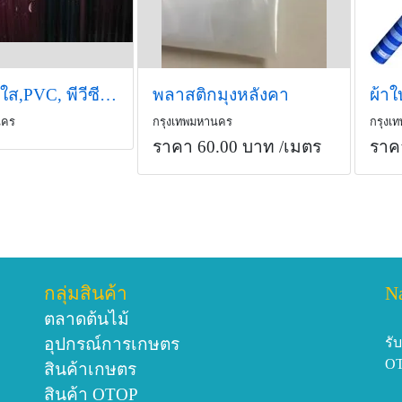
พลาสติกใส,PVC, พีวีซี, พลาสติกกันชื้น
พลาสติกมุงหลังคา
นคร
กรุงเทพมหานคร
กรุงเ
ราคา 60.00 บาท
/เมตร
ราค
กลุ่มสินค้า
N
ตลาดต้นไม้
อุปกรณ์การเกษตร
รั
O
สินค้าเกษตร
สินค้า OTOP