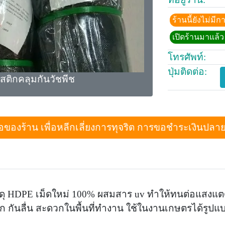
ร้านนี้ยังไม่ม
เปิดร้านมาแล้ว 
โทรศัพท์:
ปุ่มติดต่อ:
สติกคลุมกันวัชพีช
งร้าน เพื่อหลีกเลี่ยงการทุจริต การขอชำระเงินปลายทางเม
ัสดุ HDPE เม็ดใหม่ 100% ผสมสาร uv ทำให้ทนต่อแสงแตด
ดวก กันลื่น สะดวกในพื้นที่ทำงาน ใช้ในงานเกษตรได้รูป