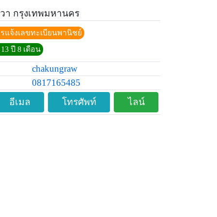
วา กรุงเทพมหานคร
ีการแจ้งเลขทะเบียนพานิชย์
13 ปี 8 เดือน
chakungraw
0817165485
อีเมล
โทรศัพท์
ไลน์