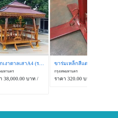
ไม้สักเงาตาลเสาA4 (รหัส E1) ขนาด 2.3x2.3x3 ม.
ขาร่มเหล็กสีแดง สูง 15&quot; รุ่นมาตรฐาน 4.4-4.5 กก.
ทพมหานคร
กรุงเทพมหานคร
า 38,000.00 บาท
/
ราคา 320.00 บาท
/อัน