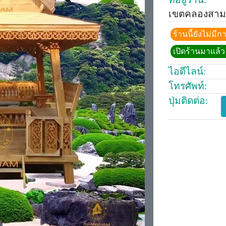
เขตคลองสาม
ร้านนี้ยังไม่ม
เปิดร้านมาแล้ว 
ไอดีไลน์:
โทรศัพท์:
ปุ่มติดต่อ: