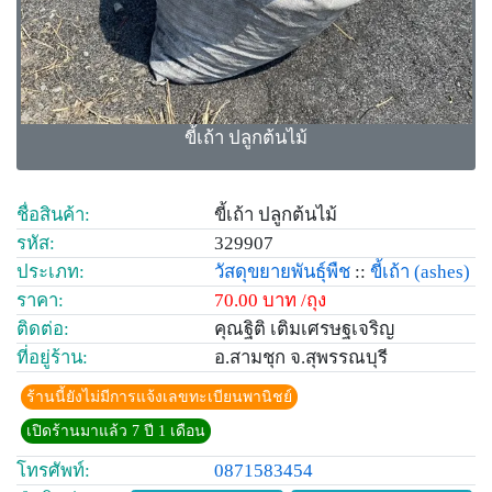
ขี้เถ้า ปลูกต้นไม้
ชื่อสินค้า:
ขี้เถ้า ปลูกต้นไม้
รหัส:
329907
ประเภท:
วัสดุขยายพันธุ์พืช
::
ขี้เถ้า
(ashes)
ราคา:
70.00 บาท /ถุง
ติดต่อ:
คุณฐิติ เติมเศรษฐเจริญ
ที่อยู่ร้าน:
อ.สามชุก จ.สุพรรณบุรี
ร้านนี้ยังไม่มีการแจ้งเลขทะเบียนพานิชย์
เปิดร้านมาแล้ว 7 ปี 1 เดือน
โทรศัพท์:
0871583454