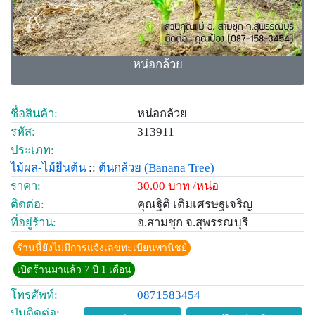
หน่อกล้วย
ชื่อสินค้า:
หน่อกล้วย
รหัส:
313911
ประเภท:
ไม้ผล-ไม้ยืนต้น
::
ต้นกล้วย
(Banana Tree)
ราคา:
30.00 บาท /หน่อ
ติดต่อ:
คุณฐิติ เติมเศรษฐเจริญ
ที่อยู่ร้าน:
อ.สามชุก จ.สุพรรณบุรี
ร้านนี้ยังไม่มีการแจ้งเลขทะเบียนพานิชย์
เปิดร้านมาแล้ว 7 ปี 1 เดือน
โทรศัพท์:
0871583454
ปุ่มติดต่อ: