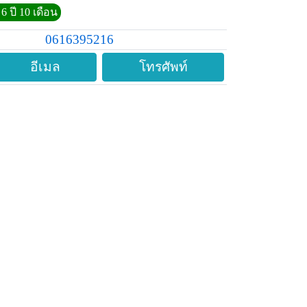
6 ปี 10 เดือน
0616395216
อีเมล
โทรศัพท์