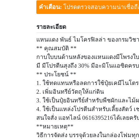
คำเตือน:
โปรดตรวจสอบความน่าเชื่อถือขอ
รายละเอียด
แหนแดง พันธ์ ไมโครฟิลล่า ของกรมวิชาก
** คุณสมบัติ **
กาบใบบนด้านหลังของแหนแดงมีโพรงใบแล
มี มีโปรตีนสุงถึง 30% มีอะมิโนแอซิดครบ
** ประโยชน์ **
1. ใช้ทดแทนหรือลดการใช้ปุ๋ยเคมีไนโต
2. เพิ่มอินทรีย์วัตถุให้แก่ดิน
3. ใช้เป็นปุ๋ยอินทรีย์สำหรับพืชผักและไม้
4. ใช้เป็นแหล่งโปรตีนสำหรับเลี้ยงสัตว์ เ
สนใจสั่ง แอทไลน์ 0616395216ได้เลยครั
**หมายเหตุ**
วิธีการจัดส่ง บรรจุด้วยลงในกล่องโฟมท