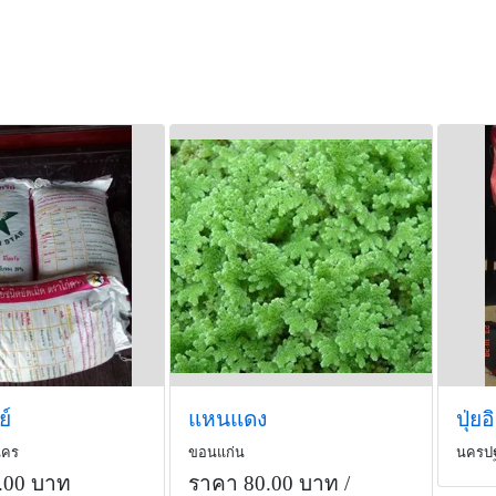
ย์
แหนแดง
นคร
ขอนแก่น
นครป
.00 บาท
ราคา 80.00 บาท
/