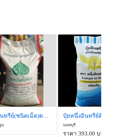
ปุ่ยอินทรีย์(ชนิดเม็ด)ตราโพธิ์เขียว
ปุ๋ยหนึ่งอินทรีย์ดิน
ฐม
นนทบุรี
ราคา 393.00 บาท