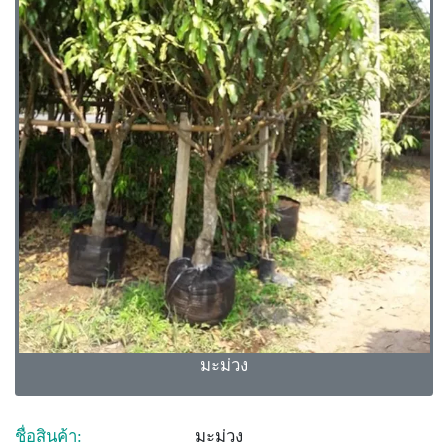
มะม่วง
ชื่อสินค้า:
มะม่วง