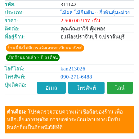
รหัส:
311142
ประเภท:
ไม้ผล-ไม้ยืนต้น
::
กิ่งพันธุ์มะม่วง
ราคา:
2,500.00 บาท /ต้น
ติดต่อ:
คุณกัณยาวีร์ คุ้มทอง
ที่อยู่ร้าน:
อ.เมืองปราจีนบุรี จ.ปราจีนบุรี
ร้านนี้ยังไม่มีการแจ้งเลขทะเบียนพานิชย์
เปิดร้านมาแล้ว 7 ปี 6 เดือน
ไอดีไลน์:
kan213026
โทรศัพท์:
090-271-6488
ปุ่มติดต่อ:
อีเมล
โทรศัพท์
ไลน์
คำเตือน:
โปรดตรวจสอบความน่าเชื่อถือของร้าน เพื่อ
หลีกเลี่ยงการทุจริต การขอชำระเงินปลายทางเมื่อรับ
สินค้าถือเป็นอีกหนึ่งวิธีที่ดี