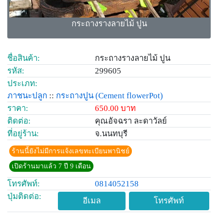
กระถางรางลายไม้ ปูน
ชื่อสินค้า:
กระถางรางลายไม้ ปูน
รหัส:
299605
ประเภท:
ภาชนะปลูก
::
กระถางปูน
(Cement flowerPot)
ราคา:
650.00 บาท
ติดต่อ:
คุณอัจฉรา ละดาวัลย์
ที่อยู่ร้าน:
จ.นนทบุรี
ร้านนี้ยังไม่มีการแจ้งเลขทะเบียนพานิชย์
เปิดร้านมาแล้ว 7 ปี 9 เดือน
โทรศัพท์:
0814052158
ปุ่มติดต่อ:
อีเมล
โทรศัพท์