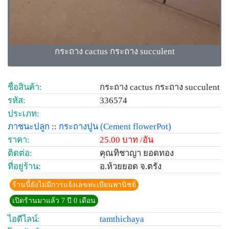
กระถาง cactus กระถาง succulent
ชื่อสินค้า:
กระถาง cactus กระถาง succulent
รหัส:
336574
ประเภท:
ภาชนะปลูก
::
กระถางปูน
(Cement flowerPot)
ราคา:
25.00 บาท /อัน
ติดต่อ:
คุณทิชาญา ยอดทอง
ที่อยู่ร้าน:
อ.ห้วยยอด จ.ตรัง
ร้านนี้ยังไม่มีการแจ้งเลขทะเบียนพานิชย์
เปิดร้านมาแล้ว 7 ปี 0 เดือน
ไอดีไลน์:
tamthichaya