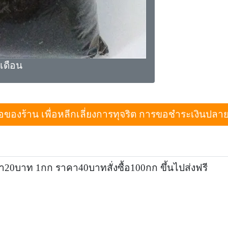
้เดือน
งร้าน เพื่อหลีกเลี่ยงการทุจริต การขอชำระเงินปลายทางเม
า20บาท 1กก ราคา40บาทสั่งซื้อ100กก ขึ้นไปส่งฟรี