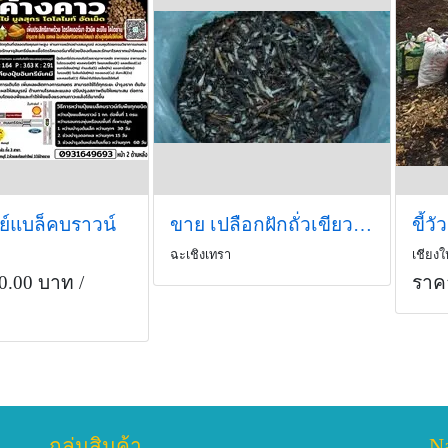
รีย์แบล็คบราวน์
ขาย เปลือกฝักถั่วเขียวแห้ง เป็นอาหารสัตว์ ทำปุ๋ยใส่ต้นไม้
ขี้วั
ฉะเชิงเทรา
เชียงใ
0.00 บาท
/
ราค
กลุ่มสินค้า
N