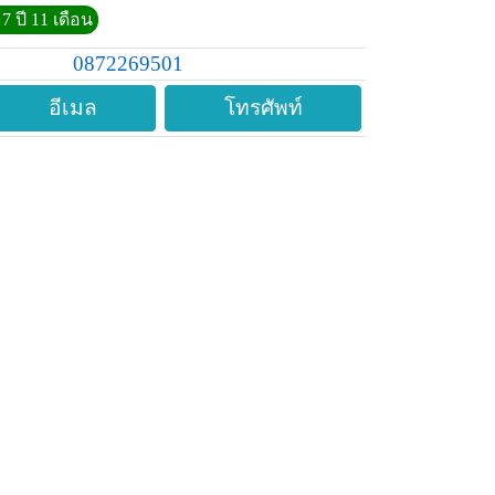
7 ปี 11 เดือน
0872269501
อีเมล
โทรศัพท์