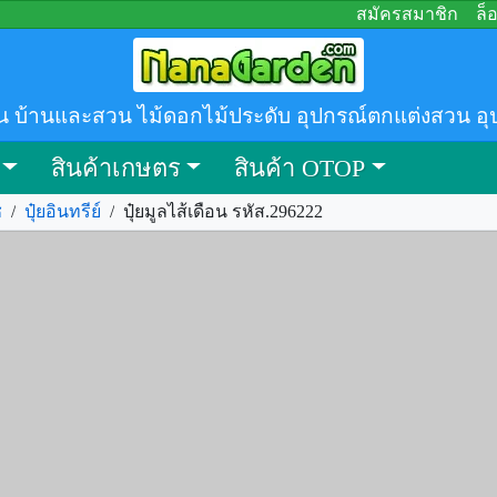
สมัครสมาชิก
ล็
น บ้านและสวน ไม้ดอกไม้ประดับ อุปกรณ์ตกแต่งสวน อุ
สินค้าเกษตร
สินค้า OTOP
ช
/
ปุ๋ยอินทรีย์
/
ปุ๋ยมูลไส้เดือน รหัส.296222