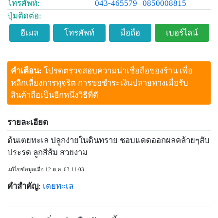
โทรศัพท์:
043-465579
0850008815
ปุ่มติดต่อ:
อีเมล
โทรศัพท์
มือถือ
เบอร์ไลน์
คำเตือน:
โปรดตรวจสอบความน่าเชื่อถือของร้าน เพื่อ
หลีกเลี่ยงการทุจริต การขอชำระเงินปลายทางเมื่อรับ
สินค้าถือเป็นอีกหนึ่งวิธีที่ดี
รายละเอียด
ต้นเตยทะเล ปลูกง่ายในดินทราย ชอบแดดออกผลคล้ายๆสับ
ประรด ลูกสีส้ม สวยงาม
แก้ไขข้อมูลเมื่อ 12 ต.ค. 63 11:03
คำสำคัญ
:
เตยทะเล