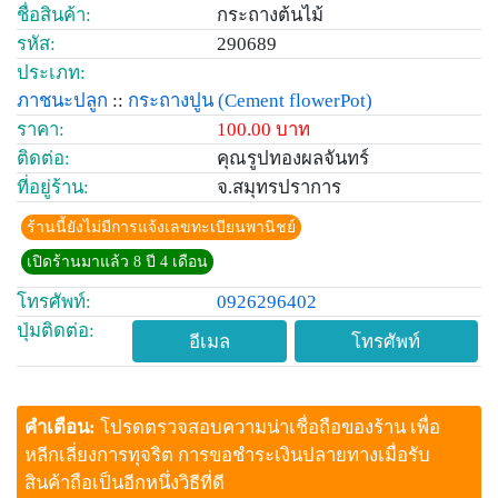
ชื่อสินค้า:
กระถางต้นไม้
รหัส:
290689
ประเภท:
ภาชนะปลูก
::
กระถางปูน
(Cement flowerPot)
ราคา:
100.00 บาท
ติดต่อ:
คุณรูปทองผลจันทร์
ที่อยู่ร้าน:
จ.สมุทรปราการ
ร้านนี้ยังไม่มีการแจ้งเลขทะเบียนพานิชย์
เปิดร้านมาแล้ว 8 ปี 4 เดือน
โทรศัพท์:
0926296402
ปุ่มติดต่อ:
อีเมล
โทรศัพท์
คำเตือน:
โปรดตรวจสอบความน่าเชื่อถือของร้าน เพื่อ
หลีกเลี่ยงการทุจริต การขอชำระเงินปลายทางเมื่อรับ
สินค้าถือเป็นอีกหนึ่งวิธีที่ดี