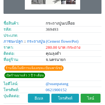
ชื่อสินค้า:
กระถางปูนเปลือย
รหัส:
369493
ประเภท:
ภาชนะปลูก
::
กระถางปูน
(Cement flowerPot)
ราคา:
280.00 บาท /กระถาง
ติดต่อ:
คุณลุงดำ
ที่อยู่ร้าน:
จ.นครนายก
ร้านนี้ยังไม่มีการแจ้งเลขทะเบียนพานิชย์
เปิดร้านมาแล้ว 3 ปี 9 เดือน
ไอดีไลน์:
@suanpatang
โทรศัพท์:
0621900152
ปุ่มติดต่อ:
อีเมล
โทรศัพท์
ไลน์