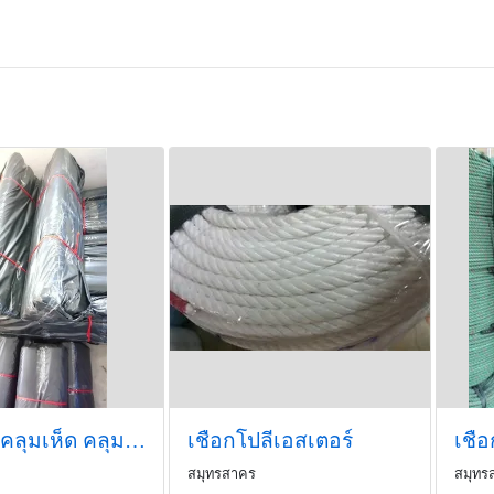
พลาสติกคลุมเห็ด คลุมดิน
เชือกโปลีเอสเตอร์
เชือ
สมุทรสาคร
สมุทร