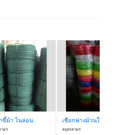
กขี้ม้า ไนล่อน
เชือกฟางม้วนใหญ่คละสี
สาคร
สมุทรสาคร