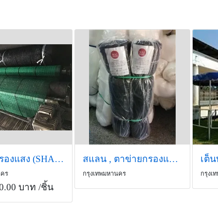
ตาข่ายกรองแสง (SHADING NET),Sun Shade Net, Slan
สแลน , ตาข่ายกรองแสง กว้าง 1 เมตร
เต็น
นคร
กรุงเทพมหานคร
กรุงเ
0.00 บาท
/ชิ้น