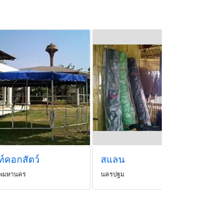
ท์คอกสัตว์
สแลน
ทพมหานคร
นครปฐม