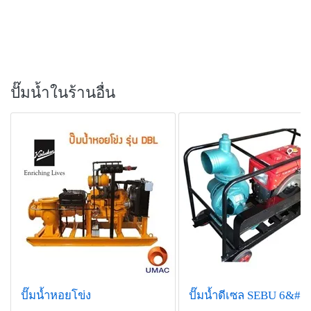
ปั๊มน้ำในร้านอื่น
ปั๊มน้ำหอยโข่ง