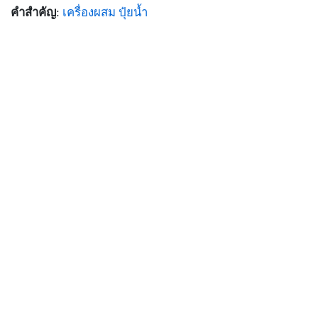
คำสำคัญ
:
เครื่องผสม
ปุ๋ยน้ำ