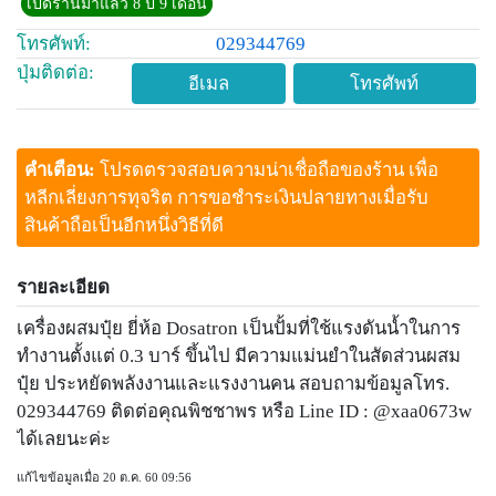
เปิดร้านมาแล้ว 8 ปี 9 เดือน
โทรศัพท์:
029344769
ปุ่มติดต่อ:
อีเมล
โทรศัพท์
คำเตือน:
โปรดตรวจสอบความน่าเชื่อถือของร้าน เพื่อ
หลีกเลี่ยงการทุจริต การขอชำระเงินปลายทางเมื่อรับ
สินค้าถือเป็นอีกหนึ่งวิธีที่ดี
รายละเอียด
เครื่องผสมปุ๋ย ยี่ห้อ Dosatron เป็นปั้มที่ใช้แรงดันน้ำในการ
ทำงานตั้งแต่ 0.3 บาร์ ขึ้นไป มีความแม่นยำในสัดส่วนผสม
ปุ๋ย ประหยัดพลังงานและแรงงานคน สอบถามข้อมูลโทร.
029344769 ติดต่อคุณพิชชาพร หรือ Line ID : @xaa0673w
ได้เลยนะค่ะ
แก้ไขข้อมูลเมื่อ 20 ต.ค. 60 09:56