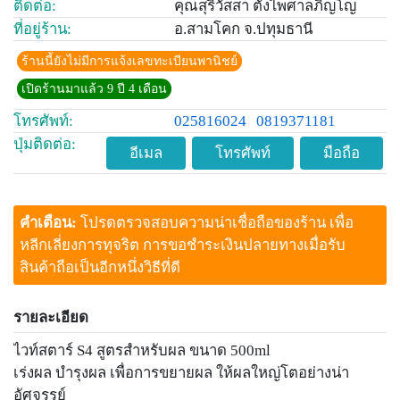
ติดต่อ:
คุณสุริวัสสา ตั้งไพศาลภิญโญ
ที่อยู่ร้าน:
อ.สามโคก จ.ปทุมธานี
ร้านนี้ยังไม่มีการแจ้งเลขทะเบียนพานิชย์
เปิดร้านมาแล้ว 9 ปี 4 เดือน
โทรศัพท์:
025816024
0819371181
ปุ่มติดต่อ:
อีเมล
โทรศัพท์
มือถือ
คำเตือน:
โปรดตรวจสอบความน่าเชื่อถือของร้าน เพื่อ
หลีกเลี่ยงการทุจริต การขอชำระเงินปลายทางเมื่อรับ
สินค้าถือเป็นอีกหนึ่งวิธีที่ดี
รายละเอียด
ไวท์สตาร์ S4 สูตรสำหรับผล ขนาด 500ml
เร่งผล บำรุงผล เพื่อการขยายผล ให้ผลใหญ่โตอย่างน่า
อัศจรรย์