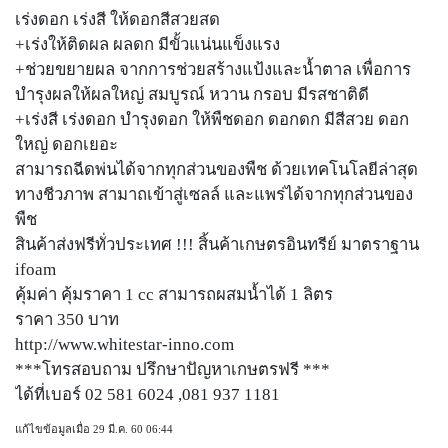
เร่งดอก เร่งสี ให้ดอกสีสวยสด
+เร่งให้ติดผล ผลดก มีขั้วแน่นแข็งแรง
+ช่วยขยายผล จากการช่วยสร้างแป้งและน้ำตาล เพื่อการ
บำรุงผลให้ผลใหญ่ สมบูรณ์ หวาน กรอบ มีรสชาติดี
+เร่งสี เร่งดอก บำรุงดอก ให้พืชดอก ดอกดก มีสีสวย ดอก
ใหญ่ ดอกเยอะ
สามารถฉีดพ่นได้จากทุกส่วนของพืช ด้วยเทคโนโลยีล่าสุด
ทางชีวภาพ สามาถเข้าสู่เซลล์ และแพร่ได้จากทุกส่วนของ
พืช
สินค้าส่งฟรีทั่วประเทศ !!! สิ้นค้าเกษตรอินทรีย์ มาตราฐาน
ifoam
คุ้มค่า คุ้มราคา 1 cc สามารถผสมน้ำได้ 1 ลิตร
ราคา 350 บาท
http://www.whitestar-inno.com
***โทรสอบถาม ปรึกษาปัญหาเกษตรฟรี ***
ได้ที่เบอร์ 02 581 6024 ,081 937 1181
แก้ไขข้อมูลเมื่อ 29 มี.ค. 60 06:44