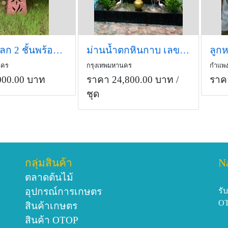
น้ำพุลูกโลก 2 ชั้นพร้อมปั้ม
ม่านน้ำตกหินกาบ เลข 8 เสริมฮวงจุ้ย
ลูกห
นคร
กรุงเทพมหานคร
กำแพ
000.00 บาท
ราคา 24,800.00 บาท
/
ราค
ชุด
กลุ่มสินค้า
N
ตลาดต้นไม้
อุปกรณ์การเกษตร
รั
O
สินค้าเกษตร
สินค้า OTOP