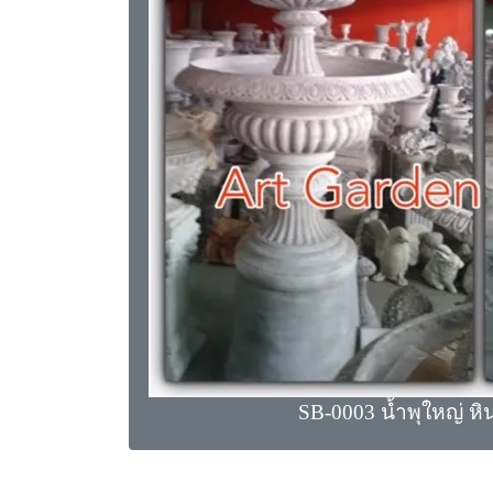
SB-0003 น้ำพุใหญ่ ห