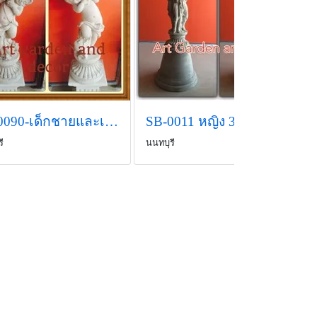
UP-0090-เด็กชายและเด็กหญิงเทินพาน น้ำพุ หินทราย
SB-0011 หญิง 3 คน เทินพานน้ำพุ (ก63รวมฐานสูง1.70)
ี
นนทบุรี