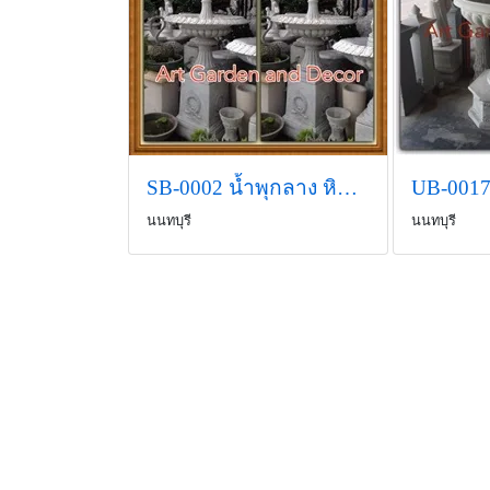
SB-0002 น้ำพุกลาง หินทราย(ก90ส225)
นนทบุรี
นนทบุรี