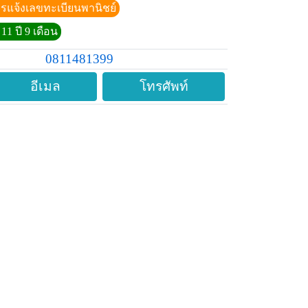
ีการแจ้งเลขทะเบียนพานิชย์
11 ปี 9 เดือน
0811481399
อีเมล
โทรศัพท์