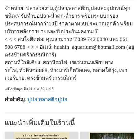
จำหน่าย: ปลาสวยงาม,ตู้ปลา,พลาสติกปูบ่อและอุปกรณ์ทุก
ชนิด/// รับทำบ่อปลา-น้ำตก-ลำธาร พร้อมระบบกรอง
ประสบการณ์มากว่า10ปี ราคาตามงบประมาณลูกค้า พร้อม
บริการหลังการขายและรับประกันผลงาน1ปี
< < < สนใจติดต่อ: คุณสามารถ T.089 742 0040 และ 061
508 6788 > > > อีเมล์:
huahin_aquarium@hotmail.com
(อยู่
ตรงข้ามครัวกรรณิการ์)
สถานที่ใกล้เคียง: สถานีรถไฟ, เซเว่นถนนเลียบทาง
รถไฟ, หัวหินซอย88, ห้างมาร์เก็ตวิลเลจ, ตลาดโต้รุ่ง, เพา
เวอร์บาย, ตรงข้ามครัวกรรณิการ์
แก้ไขข้อมูลเมื่อ 01 ส.ค. 59 11:15
คำสำคัญ
:
ปูบ่อ
พลาสติกปูบ่อ
แนะนำเพิ่มเติมในร้านนี้