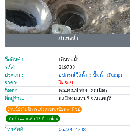
เดินท่อน้ำ
ชื่อสินค้า:
เดินท่อน้ำ
รหัส:
219738
ประเภท:
อุปกรณ์ให้น้ำ
::
ปั๊มน้ำ
(Pump)
ราคา:
ไม่ระบุ
ติดต่อ:
คุณคุณนำชัย (คุณนิด)
ที่อยู่ร้าน:
อ.เมืองนนทบุรี จ.นนทบุรี
ร้านนี้ยังไม่มีการแจ้งเลขทะเบียนพานิชย์
เปิดร้านมาแล้ว 12 ปี 3 เดือน
โทรศัพท์:
0622944748