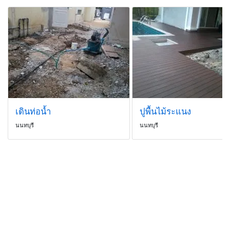
เดินท่อน้ำ
ปูพื้นไม้ระแนง
นนทบุรี
นนทบุรี