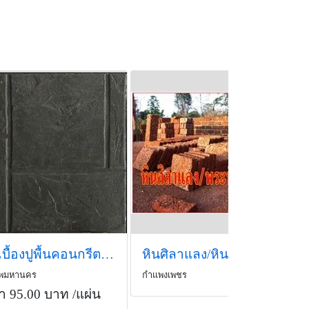
กระเบื้องปูพื้นคอนกรีต SCG ลายเอเธนส์ สีดำ
หินศิลาแลง/หินศิลาแลงก่อกำแพง/หินศิลาแลงปูพื้น
ทพมหานคร
กำแพงเพชร
า 95.00 บาท
/แผ่น