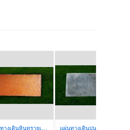
แผ่นทางเดินหินทรายเทียม
แผ่นทางเดินปูนเปลือย40*80*5