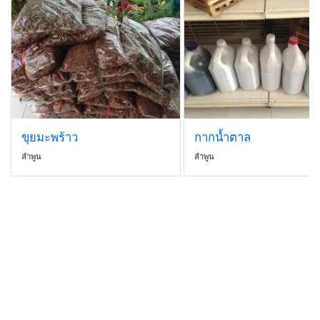
ขุยมะพร้าว
กากน้ำตาล
ลำพูน
ลำพูน