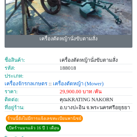
เครื่องตัดหญ้านั่งขับตามสั่ง
ชื่อสินค้า:
เครื่องตัดหญ้านั่งขับตามสั่ง
รหัส:
188018
ประเภท:
เครื่องจักรกลเกษตร
::
เครื่องตัดหญ้า
(Mower)
ราคา:
29,900.00 บาท /คัน
ติดต่อ:
คุณKRATING NAKORN
ที่อยู่ร้าน:
อ.บางปะอิน จ.พระนครศรีอยุธยา
ร้านนี้ยังไม่มีการแจ้งเลขทะเบียนพานิชย์
เปิดร้านมาแล้ว 16 ปี 1 เดือน