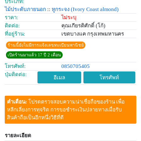
ประเภท:
ไม้ประดับภายนอก
::
หูกระจง
(Ivory Coast almond)
ราคา:
ไม่ระบุ
ติดต่อ:
คุณเกียรติศักดิ์ (โก้)
ที่อยู่ร้าน:
เขตบางแค กรุงเทพมหานคร
ร้านนี้ยังไม่มีการแจ้งเลขทะเบียนพานิชย์
เปิดร้านมาแล้ว 17 ปี 2 เดือน
โทรศัพท์:
0850705405
ปุ่มติดต่อ:
อีเมล
โทรศัพท์
คำเตือน:
โปรดตรวจสอบความน่าเชื่อถือของร้าน เพื่อ
หลีกเลี่ยงการทุจริต การขอชำระเงินปลายทางเมื่อรับ
สินค้าถือเป็นอีกหนึ่งวิธีที่ดี
รายละเอียด