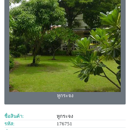
หูกระจง
ชื่อสินค้า:
หูกระจง
รหัส:
176751