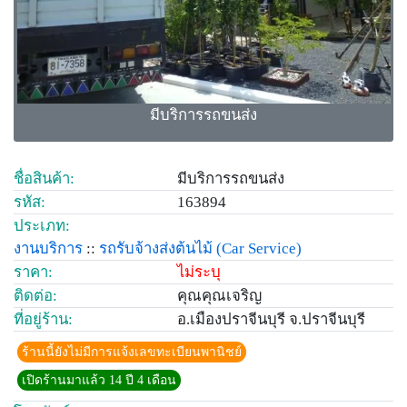
มีบริการรถขนส่ง
ชื่อสินค้า:
มีบริการรถขนส่ง
รหัส:
163894
ประเภท:
งานบริการ
::
รถรับจ้างส่งต้นไม้
(Car Service)
ราคา:
ไม่ระบุ
ติดต่อ:
คุณคุณเจริญ
ที่อยู่ร้าน:
อ.เมืองปราจีนบุรี จ.ปราจีนบุรี
ร้านนี้ยังไม่มีการแจ้งเลขทะเบียนพานิชย์
เปิดร้านมาแล้ว 14 ปี 4 เดือน