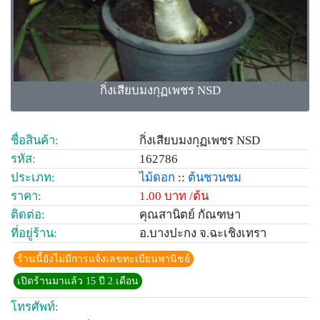
กิ่งเสียบมงกุฏเพชร NSD
ชื่อสินค้า:
กิ่งเสียบมงกุฏเพชร NSD
รหัส:
162786
ประเภท:
ไม้ดอก
::
ต้นชวนชม
ราคา:
1.00 บาท /ต้น
ติดต่อ:
คุณสานิตย์ กัณฑษา
ที่อยู่ร้าน:
อ.บางปะกง จ.ฉะเชิงเทรา
ร้านนี้ยังไม่มีการแจ้งเลขทะเบียนพานิชย์
เปิดร้านมาแล้ว 15 ปี 2 เดือน
โทรศัพท์: