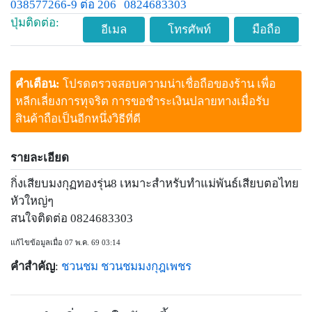
038577266-9 ต่อ 206
0824683303
ปุ่มติดต่อ:
อีเมล
โทรศัพท์
มือถือ
คำเตือน:
โปรดตรวจสอบความน่าเชื่อถือของร้าน เพื่อ
หลีกเลี่ยงการทุจริต การขอชำระเงินปลายทางเมื่อรับ
สินค้าถือเป็นอีกหนึ่งวิธีที่ดี
รายละเอียด
กิ่งเสียบมงกุฏทองรุ่น8 เหมาะสำหรับทำแม่พันธ์เสียบตอไทย
หัวใหญ่ๆ
สนใจติดต่อ 0824683303
แก้ไขข้อมูลเมื่อ 07 พ.ค. 69 03:14
คำสำคัญ
:
ชวนชม
ชวนชมมงกุฎเพชร