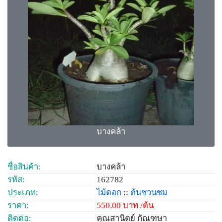
บางคล้า
ชื่อสินค้า:
บางคล้า
รหัส:
162782
ประเภท:
ไม้ดอก
::
ต้นชวนชม
ราคา:
550.00 บาท /ต้น
ติดต่อ:
คุณสานิตย์ กัณฑษา