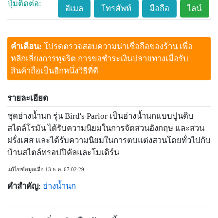
ปุ่มติดต่อ:
อีเมล
โทรศัพท์
มือถือ
ไลน์
คำเตือน:
โปรดตรวจสอบความน่าเชื่อถือของร้าน เพื่อ
หลีกเลี่ยงการทุจริต การขอชำระเงินปลายทางเมื่อรับ
สินค้าถือเป็นอีกหนึ่งวิธีที่ดี
รายละเอียด
ชุดอ่างน้ำนก รุ่น Bird's Parlor เป็นอ่างน้ำนกแบบปูนดิบ
สไตล์โรมัน ได้รับความนิยมในการจัดสวนอังกฤษ และสวน
ฝรั่งเศส และได้รับความนิยมในการตบแต่งสวนโดยทั่วไปกับ
บ้านสไตล์ทรอปปิคัลและโมเดิร์น
แก้ไขข้อมูลเมื่อ 13 ธ.ค. 67 02:29
คำสำคัญ
:
อ่างน้ำนก