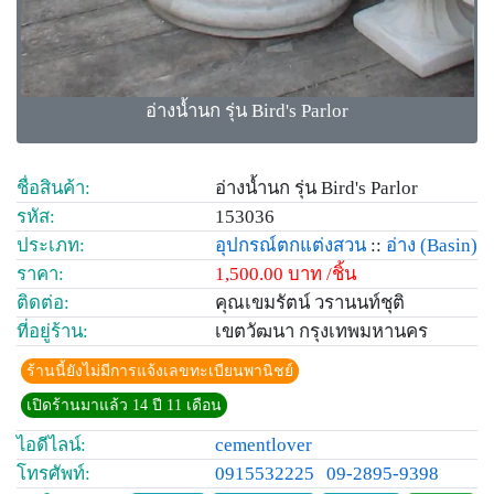
อ่างน้ำนก รุ่น Bird's Parlor
ชื่อสินค้า:
อ่างน้ำนก รุ่น Bird's Parlor
รหัส:
153036
ประเภท:
อุปกรณ์ตกแต่งสวน
::
อ่าง
(Basin)
ราคา:
1,500.00 บาท /ชิ้น
ติดต่อ:
คุณเขมรัตน์ วรานนท์ชุติ
ที่อยู่ร้าน:
เขตวัฒนา กรุงเทพมหานคร
ร้านนี้ยังไม่มีการแจ้งเลขทะเบียนพานิชย์
เปิดร้านมาแล้ว 14 ปี 11 เดือน
ไอดีไลน์:
cementlover
โทรศัพท์:
0915532225
09-2895-9398