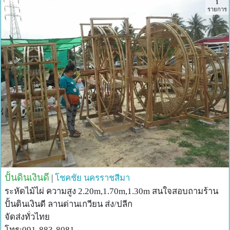
1
รายการ
ปั้นดินเงินดี
|
โชคชัย
นครราชสีมา
ระหัดไม้ไผ่ ความสูง 2.20m,1.70m,1.30m สนใจสอบถามร้าน
ปั้นดินเงินดี ลานด่านเกวียน ส่ง/ปลีก
จัดส่งทั่วไทย
โทร:091-883-8081