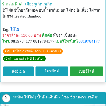
ร้านไผ่ฟิวส์
|
เมืองภูเก็ต
ภูเก็ต
ไม้ไผ่แช่น้ำยากันมอด อบน้ำยากันมอด ไผ่ตง ไผ่เลี้ยง ไผ่รวก
ไผ่ซาง Treated Bamboo
Tag:
ไม้ไผ่
ราคาลำละ 150.00 บาท
ติดต่อ
พัชรา เขื่นธนะ
โทร.
0819784177 0819784177
เบอร์โทรไลน์
0819784177
ร้านนี้ยังไม่มีการแจ้งเลขทะเบียนพานิชย์
เปิดร้านมาแล้ว 9 ปี 11 เดือน
โทรศัพท์
ส่งอีเมล
เบอร์ไลน์
ระหัด ไม้ไผ่ | ปั้นดินเงินดี - โชคชัย นครราชสีมา
9