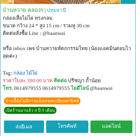
บ้านหวาย คลอง9
|
ปทุมธานี
กล่องเสื่อไม่ไผ่ ทรงกลม
ขนาด กว้าง 24 * สูง 15 cm / รวมหู 30 cm
ติดต่อสั่งซื้อ Line : @baanwai
หรือ inbox เพจ บ้านหวายหัตถกรรมไทย (น้องแอดมินตอบไว
สุดค่ะ)
Tag:
กล่อง
ไม้ไผ่
ราคาใบละ 390.00 บาท
ติดต่อ
ปรีชญา ถ้ำน้อย
โทร.
0614979555 0614979555
ไอดีไลน์
@baanwai
ร้านนี้ยังไม่มีการแจ้งเลขทะเบียนพานิชย์
เปิดร้านมาแล้ว 4 ปี 9 เดือน
โทรศัพท์
แอดไลน์
ส่งอีเมล