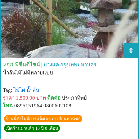
⇳
หจก พีซีนดีไชน์
|
บางแค
กรุงเทพมหานคร
น้ำล้นไม้ไผ่มีหลายแบบ
Tag:
ไม้ไผ่
น้ำล้น
ราคา 1,500.00 บาท
ติดต่อ
ประภาทิพย์
โทร.
0895151964 0800602108
ร้านนี้ยังไม่มีการแจ้งเลขทะเบียนพานิชย์
เปิดร้านมาแล้ว 13 ปี 8 เดือน