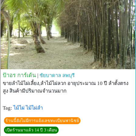
ป้าอร การ์เด้น
|
ชัยบาดาล
ลพบุรี
ขายลำไม้ไผ่เลี้ยง,ลำไม้ไผ่ลวก อายุประมาณ 10 ปี ลำตั้งตรง
สูง สินค้ามีปริมาณจำนวนมาก
Tag:
ไม้ไผ่
ไม้ไผ่ลำ
ร้านนี้ยังไม่มีการแจ้งเลขทะเบียนพานิชย์
เปิดร้านมาแล้ว 14 ปี 3 เดือน