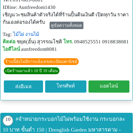
IDline: Aunfreedom1430
เชิญแวะชมสินค้าตัวจริงได้ที่ร้านปั้นดินเงินดี เปิดทุกวัน ราคา
กันเองต่อรองได้ครับ
ดูข้อความทั้งหมด
สำหรับลูกค้าต่างจังหวัด มีบริการรถขนส่งจากทางร้าน
Tag:
ไม้ไผ่
งานไม้
ติดต่อ
ชยุต(อั๋น) สุวรรณโชติ
โทร.
0948525551 0918838081
ไอดีไลน์
aunfreedom8081
ร้านนี้ยังไม่มีการแจ้งเลขทะเบียนพานิชย์
เปิดร้านมาแล้ว 10 ปี 10 เดือน
โทรศัพท์
แอดไลน์
ส่งอีเมล
#จำหน่ายกระบอกไม้ไผ่พร้อมใช้งาน กระบอกละ
10
10 บาท ขั้นต่ำ 150 | Drenglish Garden มหาสารคาม -