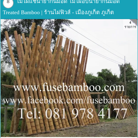
ไม้ไผ่แช่น้ำยากันมอด ไม้ไผ่อบน้ำยากันมอด
8
Treated Bamboo | ร้านไผ่ฟิวส์ - เมืองภูเก็ต ภูเก็ต
4
รายการ