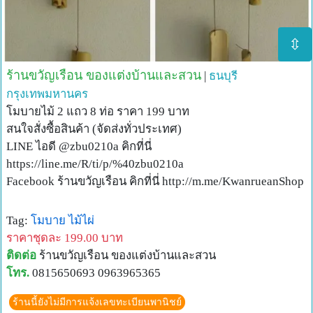
⇳
ร้านขวัญเรือน ของแต่งบ้านและสวน
|
ธนบุรี
กรุงเทพมหานคร
โมบายไม้ 2 แถว 8 ท่อ ราคา 199 บาท
สนใจสั่งซื้อสินค้า (จัดส่งทั่วประเทศ)
LINE ไอดี @zbu0210a คิกที่นี่
https://line.me/R/ti/p/%40zbu0210a
Facebook ร้านขวัญเรือน คิกที่นี่ http://m.me/KwanrueanShop
Tag:
โมบาย
ไม้ไผ่
ราคาชุดละ 199.00 บาท
ติดต่อ
ร้านขวัญเรือน ของแต่งบ้านและสวน
โทร.
0815650693 0963965365
ร้านนี้ยังไม่มีการแจ้งเลขทะเบียนพานิชย์