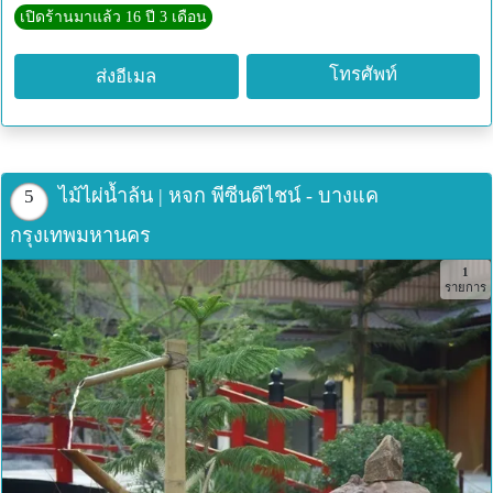
เปิดร้านมาแล้ว 16 ปี 3 เดือน
โทรศัพท์
ส่งอีเมล
ไม้ไผ่น้ำล้น | หจก พีซีนดีไชน์ - บางแค
5
กรุงเทพมหานคร
1
รายการ