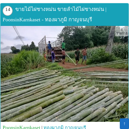
ขายไม้ไผ่ซางหม่น ขายลำไม้ไผ่ซางหม่น |
14
PoonsinKarnkaset - ทองผาภูมิ กาญจนบุรี
2
รายการ
↑
PoonsinKarnkaset
|
ทองผาภูมิ
กาญจนบุรี