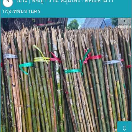
ไม้ไผ่ | พิชญา ว่าน- สมุนไพร - คลองสามวา
6
กรุงเทพมหานคร
1
รายการ
⇳