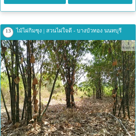
ไม้ไผ่กิมซุง | สวนไผ่ใจดี - บางบัวทอง นนทบุรี
13
1
รายการ