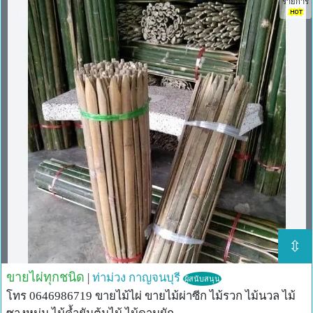
รายการ
ไม้ไผ่ตง บาง 3” ยาว 6 ม. ลำละ 400 บาท
ไม้ไผ่ตง บาง 4” ยาว 6 ม. ลำละ 500 บาท
ไม้ไผ่ตง หนา 3” ยาว 6 ม. ลำละ 650 บาท
ไม้ไผ่ตง หนา 4” ยาว 6 ม. ลำละ 750 บาท
ไม้ไผ่ตง หนา 5” ยาว 6 ม. ลำละ 1,200 บาท
ไม้ไผ่ตง หนา 6” ยาว 6 ม. ลำละ 1,500 บาท
ไม้ไผ่ตง หนา 7” ยาว 6 ม. ลำละ 2,000 บาท
*สินค้าไม้แช่น้ำยาสอบถามสต็อคก่อนสั่งซื้อ*
บริการขัดเกลาข้อ ทำความสะอาดไม้ไผ่ ตัดตามขนาด แพคใส่
กล่อง แพคกิ้ง พร้อมใช้งาน บริการส่งทั้งในและต่างประเทศ
สอบถามและสั่งซื้อ
Add Line@ : @466qoeco (มีแอดด้านหน้าด้วย)
หรือ กด : https://lin.ee/jKo7rhR
Inbox page : http://m.me/mebamboothailand
⇳
#ไม้ไผ่สาน #ไม้ไผ่ซีกสาน #madebyorder #ไม้ไผ่แช่น้ำยา
#ไม้ไผ่ตกแต่ง #ตกแต่งบ้าน #รั้วไม้ไผ่ #ไม้ไผ่ซางหม่น #ไม้ไผ่
ขายไผ่ทุกชนิด
|
ท่าม่วง
กาญจนบุรี
ผู้สนับสนุน
เลี้ยง #ไม้ไผ่ตง #ไม้ไผ่รวก #บ้านและสวน #ตกแต่งสวน #ไม้ไผ่
โทร 0646986719 ขายไม้ไผ่ ขายไม้ผ่าซีก ไม้รวก ไม้นวล ไม้
#ไม้ไผ่กันมอด #worldwideshipping #bamboo