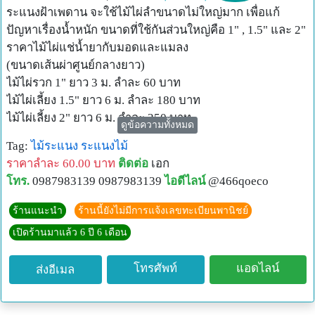
ระแนงฝ้าเพดาน จะใช้ไม้ไผ่ลำขนาดไม่ใหญ่มาก เพื่อแก้
ปัญหาเรื่องน้ำหนัก ขนาดที่ใช้กันส่วนใหญ่คือ 1" , 1.5" และ 2"
ราคาไม้ไผ่แช่น้ำยากับมอดและแมลง
(ขนาดเส้นผ่าศูนย์กลางยาว)
ไม้ไผ่รวก 1" ยาว 3 ม. ลำละ 60 บาท
ไม้ไผ่เลี้ยง 1.5" ยาว 6 ม. ลำละ 180 บาท
ไม้ไผ่เลี้ยง 2" ยาว 6 ม. ลำละ 250 บาท
ดูข้อความทั้งหมด
ว่ากันว่าบางอย่าง "การซ่อมยาก กว่าสร้างใหม่" ไม้ไผ่ก็เช่นกัน
Tag:
ไม้ระแนง
ระแนงไม้
ลูกค้าหลายท่านมักสอบถามหลังจากซื้อไม้ไผ่สดไปใช้ในงาน
ราคาลำละ 60.00 บาท
ติดต่อ
เอก
ตกแต่ง ผลที่ได้หลังจากใช้ไม้ไผ่สดคือ มีมอด แมลงกินเนื้อไม้
โทร.
0987983139 0987983139
ไอดีไลน์
@466qoeco
และมีผงมอดร่วงกวนใจตลอด เพราะไม้ไผ่สดเหมาะสำหรับ
งานชั่วคราว หรืองานทำสวน ที่ไม่เน้นความทนทาน วิธีแก้คือ
ร้านแนะนำ
ร้านนี้ยังไม่มีการแจ้งเลขทะเบียนพานิชย์
ต้องรื้อเปลี่ยนใช้ไม้ไผ่แช่น้ำยากันมอด ซึ่งทนทาน ไม่มีมอด
เปิดร้านมาแล้ว 6 ปี 6 เดือน
รบกวน น้ำยามีอายุกว่า 10 ปี จึงแนะนำให้ลูกค้าประเมิณและ
วางแผนใช้วัตถุดิบให้ตรงประเภทงานก่อนครับ
โทรศัพท์
แอดไลน์
ส่งอีเมล
ไม้ไผ่แช่น้ำยากันมอดและแมลง
สำหรับงานตกแต่งภายนอกและภายใน
เพื่อให้หมดกังวลเรื่องปัญหามอดและแมลงกินไม้ไผ่