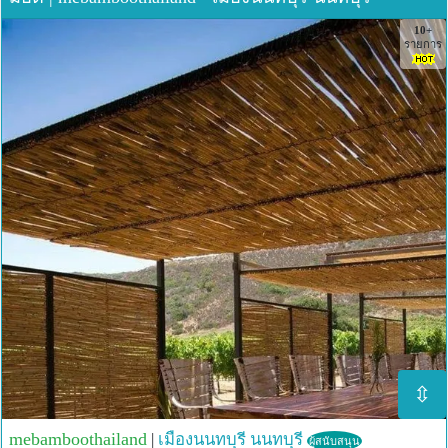
10+
รายการ
⇳
mebamboothailand
|
เมืองนนทบุรี
นนทบุรี
ผู้สนับสนุน