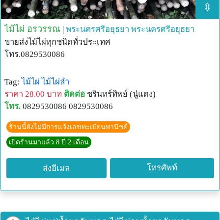
⇳
ไม้ไผ่ อรวรรณ
|
พระนครศรีอยุธยา
พระนครศรีอยุธยา
ขายส่งไม้ไผ่ทุกชนิดทั่วประเทศ
โทร.0829530086
Tag:
ไม้ไผ่
ไม้ไผ่ลำ
ราคา 28.00 บาท
ติดต่อ
ชรินทร์ทิพย์ (นู๋แดง)
โทร.
0829530086 0829530086
ร้านนี้ยังไม่มีการแจ้งเลขทะเบียนพานิชย์
เปิดร้านมาแล้ว 8 ปี 2 เดือน
โทรศัพท์
ส่งอีเมล