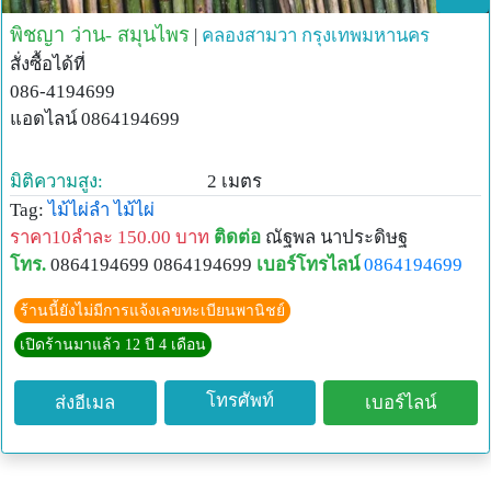
พิชญา ว่าน- สมุนไพร
|
คลองสามวา
กรุงเทพมหานคร
สั่งซื้อได้ที่
086-4194699
แอดไลน์ 0864194699
มิติความสูง:
2 เมตร
Tag:
ไม้ไผ่ลำ
ไม้ไผ่
ราคา10ลำละ 150.00 บาท
ติดต่อ
ณัฐพล นาประดิษฐ
โทร.
0864194699 0864194699
เบอร์โทรไลน์
0864194699
ร้านนี้ยังไม่มีการแจ้งเลขทะเบียนพานิชย์
เปิดร้านมาแล้ว 12 ปี 4 เดือน
โทรศัพท์
ส่งอีเมล
เบอร์ไลน์