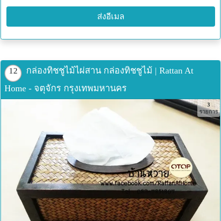
ส่งอีเมล
กล่องทิชชูไม้ไผ่สาน กล่องทิชชูไม้ | Rattan At
12
Home - จตุจักร กรุงเทพมหานคร
3
รายการ